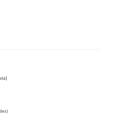
sta]
das)