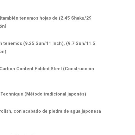
s [también tenemos hojas de (2.45 Shaku/29
ón]
én tenemos (9.25 Sun/11 Inch), (9.7 Sun/11.5
ón)
y Carbon Content Folded Steel (Construcción
y Technique (Método tradicional japonés)
 Polish, con acabado de piedra de agua japonesa