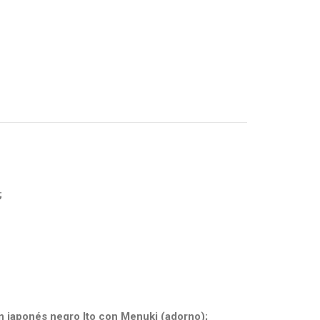
;
n japonés negro Ito con Menuki (adorno);