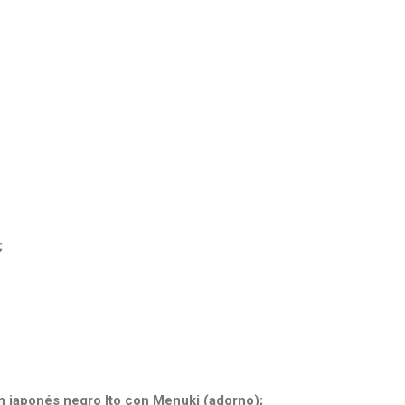
;
n japonés negro Ito con Menuki (adorno);